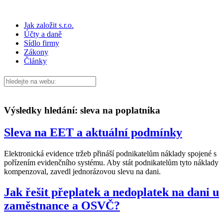
Jak založit s.r.o.
Účty a daně
Sídlo firmy
Zákony
Články
Výsledky hledání:
sleva na poplatnika
Sleva na EET a aktuální podmínky
Elektronická evidence tržeb přináší podnikatelům náklady spojené s
pořízením evidenčního systému. Aby stát podnikatelům tyto náklady
kompenzoval, zavedl jednorázovou slevu na dani.
Jak řešit přeplatek a nedoplatek na dani u
zaměstnance a OSVČ?