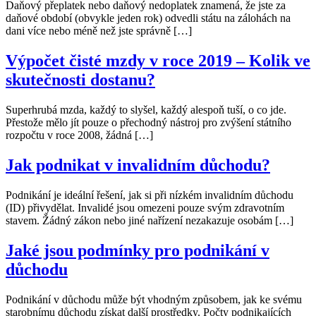
Daňový přeplatek nebo daňový nedoplatek znamená, že jste za
daňové období (obvykle jeden rok) odvedli státu na zálohách na
dani více nebo méně než jste správně […]
Výpočet čisté mzdy v roce 2019 – Kolik ve
skutečnosti dostanu?
Superhrubá mzda, každý to slyšel, každý alespoň tuší, o co jde.
Přestože mělo jít pouze o přechodný nástroj pro zvýšení státního
rozpočtu v roce 2008, žádná […]
Jak podnikat v invalidním důchodu?
Podnikání je ideální řešení, jak si při nízkém invalidním důchodu
(ID) přivydělat. Invalidé jsou omezeni pouze svým zdravotním
stavem. Žádný zákon nebo jiné nařízení nezakazuje osobám […]
Jaké jsou podmínky pro podnikání v
důchodu
Podnikání v důchodu může být vhodným způsobem, jak ke svému
starobnímu důchodu získat další prostředky. Počty podnikajících