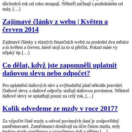
důchodců rok od roku stoupají. Někteří začínají s podnikáním od
nuly, […]
Zajímavé články z webu | Květen a
červen 2014
Zajímavé články z různých finančních webů za poslední dva měsíce
a to květen a červen, které stojí za to si přečíst. Pokud máte vy
nějaký tip […]
Co dělat, když jste zapomněli uplatnit
daňovou slevu nebo odpočet?
Pro uplatnění daňových slev a zvýhodnění platí několik pravidel.
Daňové slevy a daňové odpočty snižují daňovou povinnost. Některé
daňové slevy se uplatňují pouze za celý rok, […]
Kolik odvedeme ze mzdy v roce 2017?
Za výpočet čisté mzdy a odvod povinných daní je zodpovědný
zaměstnavatel. Zaměstnanci dostávají na účet čistou mzdu, tedy
hrubou mzdu poníženou o vypočtenou daň z příjmu […]