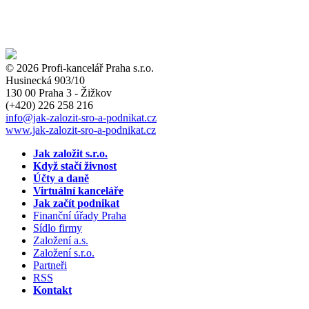
© 2026 Profi-kancelář Praha s.r.o.
Husinecká 903/10
130 00 Praha 3 - Žižkov
(+420)
226 258 216
info
@jak-zalozit-sro-a-podnikat.cz
www.jak-zalozit-sro-a-podnikat.cz
Jak založit s.r.o.
Když stačí živnost
Účty a daně
Virtuální kanceláře
Jak začít podnikat
Finanční úřady Praha
Sídlo firmy
Založení a.s.
Založení s.r.o.
Partneři
RSS
Kontakt