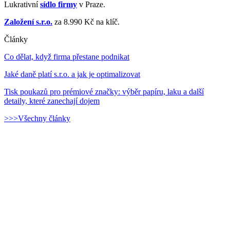
Lukrativní
sídlo firmy
v Praze.
Založení s.r.o.
za 8.990 Kč na klíč.
Články
Co dělat, když firma přestane podnikat
Jaké daně platí s.r.o. a jak je optimalizovat
Tisk poukazů pro prémiové značky: výběr papíru, laku a další
detaily, které zanechají dojem
>>>Všechny články